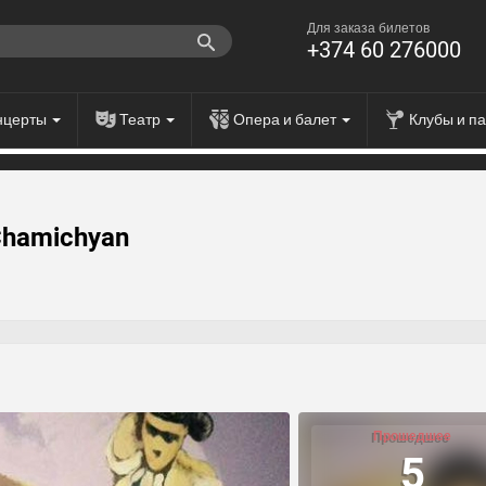
Для заказа билетов
+374 60 276000
нцерты
Театр
Опера и балет
Клубы и п
 Chamichyan
Прошедшее
5