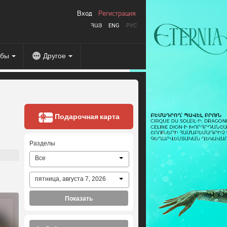
Вход
Регистрация
ՀԱՅ
ENG
РУС
абы
Другое
Подарочная карта
Разделы
Все
пятница, августа 7, 2026
Показать