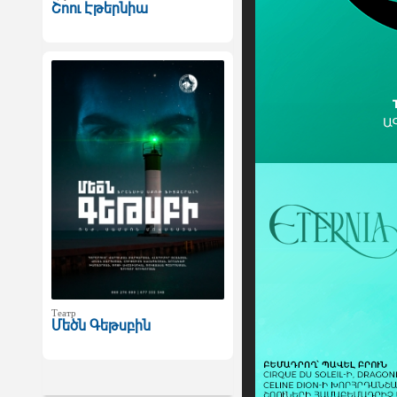
Շոու Էթերնիա
Театр
Մեծն Գեթսբին