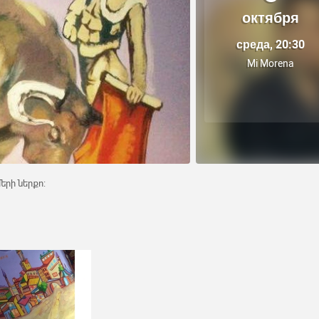
октября
среда, 20:30
Mi Morena
երի ներքո: