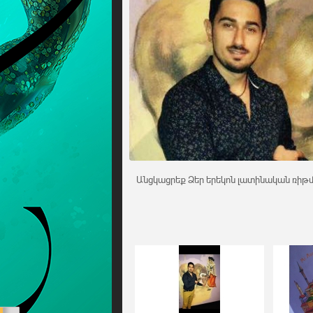
Անցկացրեք Ձեր երեկոն լատինական ռիթմ