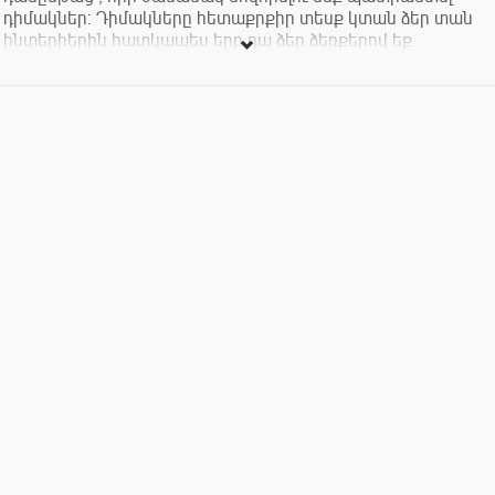
դիմակներ: Դիմակները հետաքրքիր տեսք կտան ձեր տան
ինտերիերին հատկապես երբ դա ձեր ձեռքերով եք
պատրաստել: Եթե դու էլ ես ցանկանում թաթախվել
արվեստի մեջ, լիցքաթափվել և հաճելի ժամանակ
անցկացնել ապա համեցիր:
Մենք գտնվում ենք Բաղրամյան 30 հասցեյում, Անգլիական
դեսպանատան հարևանությամբ:
Մուտքավճարի արժեքն է 2000 դրամ, որը ներառում է բոլոր
նյութերը և ձեր աշխատանքի թրծվելը: