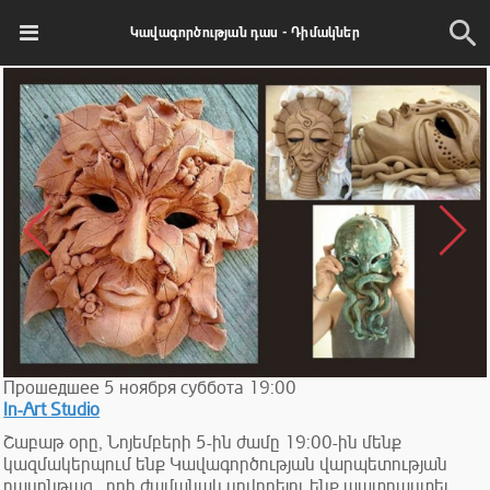
Կավագործության դաս - Դիմակներ
Прошедшее
5
ноября
суббота
19:00
In-Art Studio
Շաբաթ օրը, Նոյեմբերի 5-ին ժամը 19:00-ին մենք
կազմակերպում ենք Կավագործության վարպետության
դասընթաց , որի ժամանակ սովորելու ենք պատրաստել