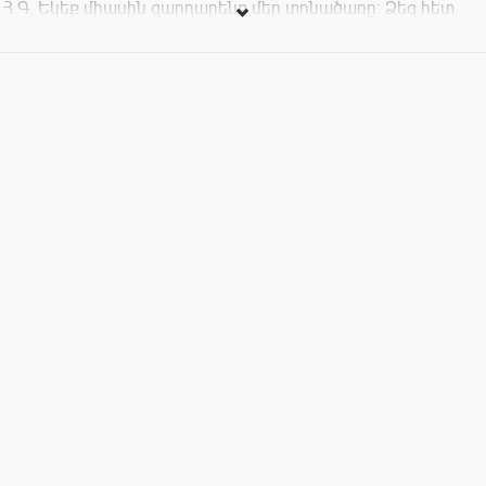
Հ.Գ. Եկեք միասին զարդարենք մեր տոնածառը: Ձեզ հետ
բերեք ինչ-որ փոքր խաղալիք կամ բարեմախթանքով
բացիկ: