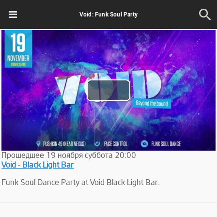
Void: Funk Soul Party
Play
Video
Прошедшее
19
ноября
суббота
20:00
Void - Black Light Bar
Funk Soul Dance Party at Void Black Light Bar.