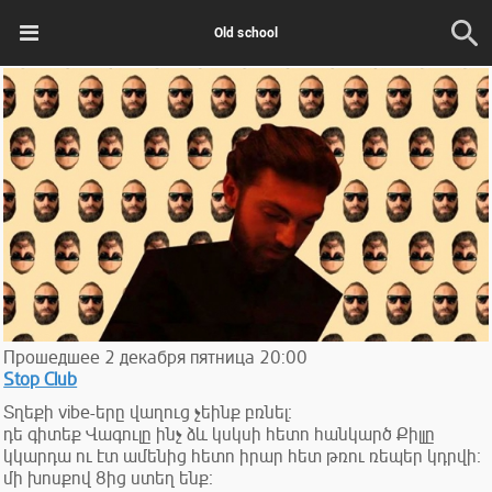
Old school
Прошедшее
2
декабря
пятница
20:00
Stop Club
Տղեքի vibe-երը վաղուց չեինք բռնել։
դե գիտեք Վագուլը ինչ ձև կսկսի հետո հանկարծ Քիլլը
կկարդա ու էտ ամենից հետո իրար հետ թռու ռեպեր կդրվի։
մի խոսքով 8ից ստեղ ենք։