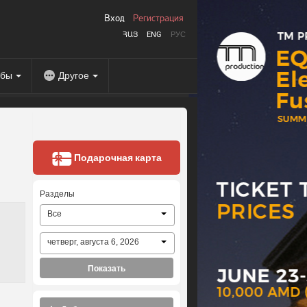
Вход
Регистрация
ՀԱՅ
ENG
РУС
абы
Другое
Подарочная карта
Разделы
Все
четверг, августа 6, 2026
Показать