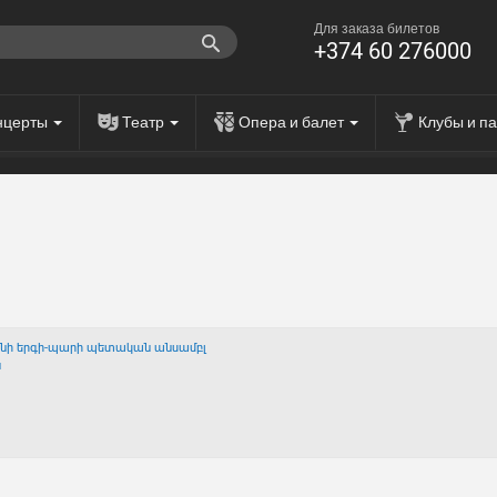
Для заказа билетов
+374 60 276000
нцерты
Театр
Опера и балет
Клубы и п
անի երգի-պարի պետական անսամբլ
ն