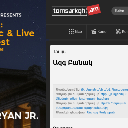
Все
Кино
Ко
Танцы
Ազգ Բանակ
Մասնակցում են`
Թ. Ալթունյանի անվ. Հայաստ
Գեղարվեստական ղեկավար`
Ժիրայր Ալթունյա
Զինված ուժերի երգի-պարի համույթ
Գեղարվեստական ղեկավար`
Արմեն Պողոսյան
«Սարդարապատ» պարի անսամբլ
Անամբլի ղեկավար`
Մուրադ Հակոբյան