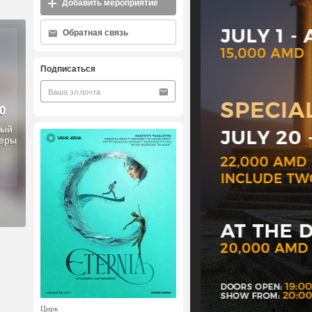
Добавить мероприятие
Обратная связь
Подписаться
0
ный
перы
Цирк