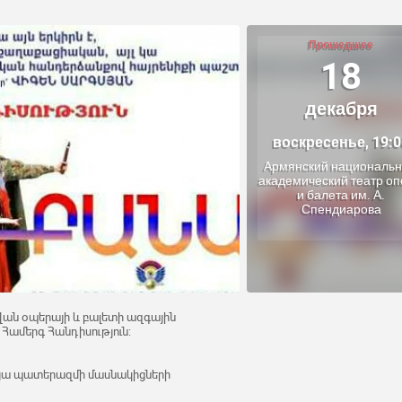
Прошедшее
18
декабря
воскресенье, 19:0
Армянский националь
академический театр о
и балета им. А.
Спендиарова
վան օպերայի և բալետի ազգային
Համերգ Հանդիսություն:
րյա պատերազմի մասնակիցների