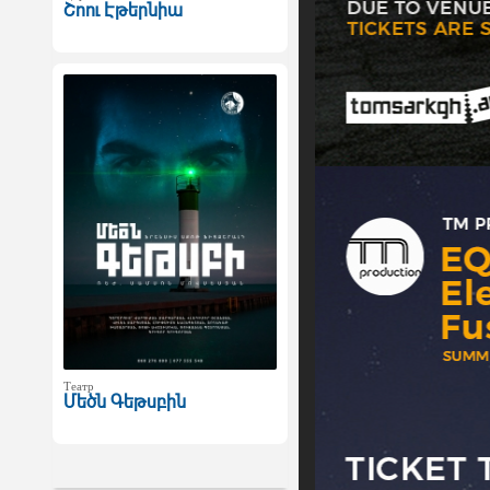
Շոու Էթերնիա
Театр
Մեծն Գեթսբին