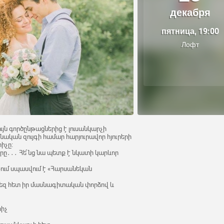
декабря
пятница, 19:00
Лофт
ն գործընթացներից է լուսանկարչի
սնական զույգի համար հարյուրավոր հյուրերի
իչը։
օրը․․․ Հե՛նց նա պետք է նկատի կարևոր
T-ում սպասվում է «Հարսանեկան
մեզ հետ իր մասնագիտական փորձով և
րիչ