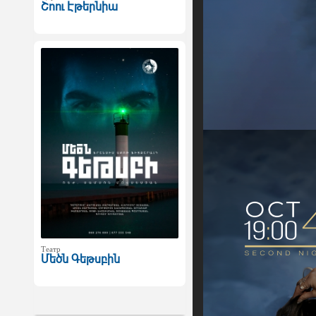
Շոու Էթերնիա
Театр
Մեծն Գեթսբին