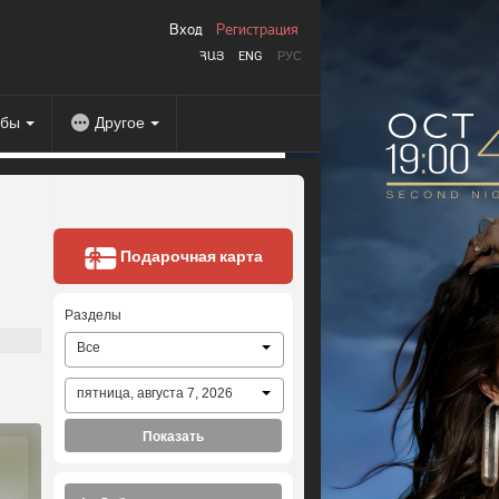
Вход
Регистрация
ՀԱՅ
ENG
РУС
абы
Другое
Подарочная карта
Разделы
Все
пятница, августа 7, 2026
Показать