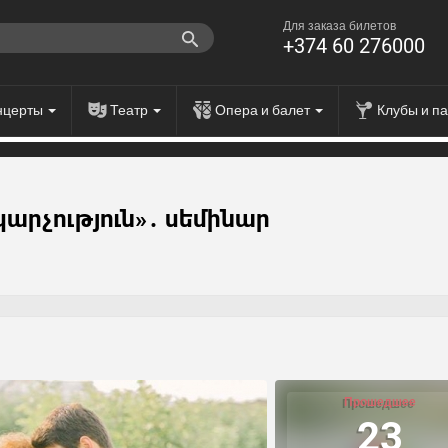
Для заказа билетов
+374 60 276000
нцерты
Театр
Опера и балет
Клубы и п
արչություն»․ սեմինար
Прошедшее
23