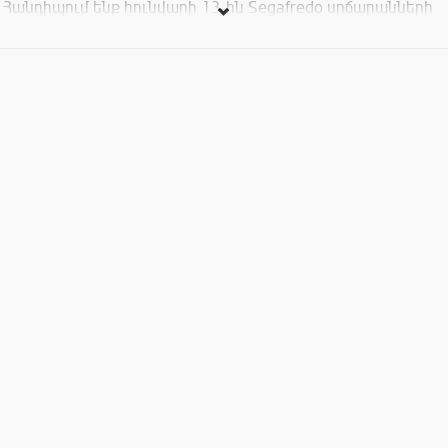
Հանդիպում ենք հունվարի 13-ին Segafredo սրճարանների
ցանցի Հյուսիսային պողոտա մասնաճյուղում ժ.19:00-22:00