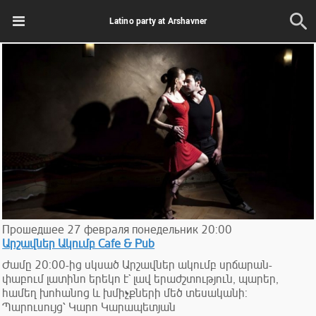
Latino party at Arshavner
Прошедшее
27
февраля
понедельник
20:00
Արշավներ Ակումբ Cafe & Pub
Ժամը 20:00-ից սկսած Արշավներ ակումբ սրճարան-
փաբում լատինո երեկո է` լավ երաժշտություն, պարեր,
համեղ խոհանոց և խմիչքների մեծ տեսականի:
Պարուսույց՝ Կարո Կարապետյան