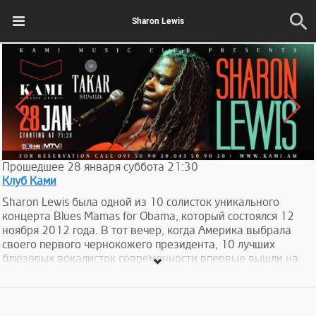
Sharon Lewis
Прошедшее
28
января
суббота
21:30
Клуб Ками
Sharon Lewis была одной из 10 солисток уникального
концерта Blues Mamas for Obama, который состоялся 12
ноября 2012 года. В тот вечер, когда Америка выбрала
своего первого чернокожего президента, 10 лучших
блюзовых вокалисток современности впервые вышли на
одну сцену, чтобы спеть блюз для Барака Обамы и всех, кто
отдал за него свои голоса.
Sharon Lewis сравнивают с Aretha Franklin, Etta James и
Koko Taylor. Как и все величайшие блюз-дивы крошка