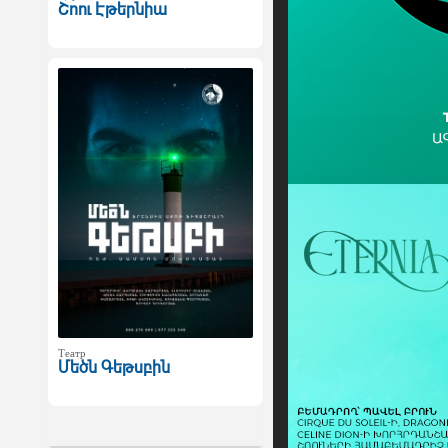
Շոու Էթերնիա
Театр
Մեծն Գեթսբին