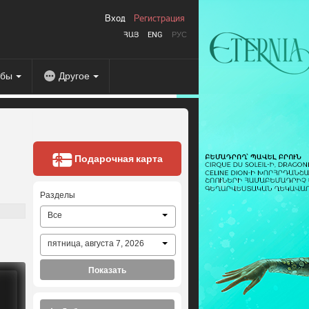
Вход
Регистрация
ՀԱՅ
ENG
РУС
абы
Другое
Подарочная карта
Разделы
Все
пятница, августа 7, 2026
Показать