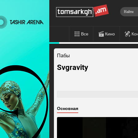
Все
Кино
Ко
Пабы
Svgravity
Основная