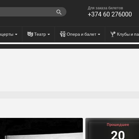
Для заказа билетов
+374 60 276000
нцерты
Театр
Опера и балет
Клубы и п
Прошедшее
20