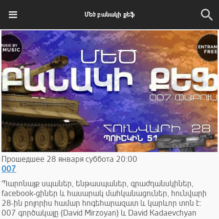
Մեծ բանակի քեֆ
Прошедшее
28
января
суббота
20:00
007
Պարոնայք սպաներ, ենթասպաներ, գրաժդանսկիներ,
facebook-ցիներ և հասարակ մահկանացուներ, հունվարի
28-ին բոլորիս համար հոգեհարազատ և կարևոր տոն է։
007 գործակալը (David Mirzoyan) և David Kadaevchyan