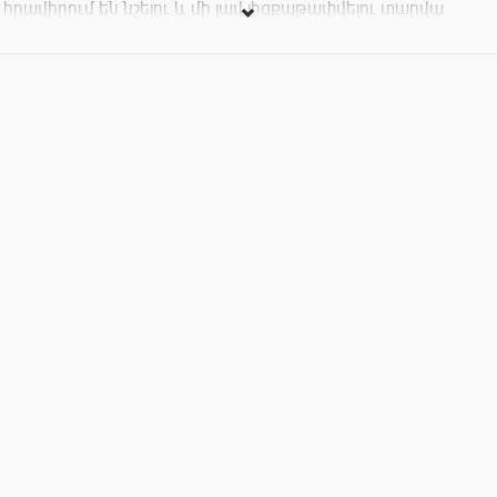
հրավիրում են նշելու և մի լավ լիցքաթափվելու տարվա
առաջին ամսի վերջին շաբաթ օրը։ Բանակի քեֆը լուրջ
չնդունեք․․․
Հնչելու են զինվորական ինչպես նաև պարային հիթեր:
Մուտքն ազատ է:
ԵրեսՍտուգում