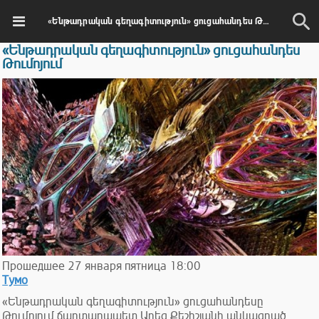
«Ենթադրական գեղագիտություն» ցուցահանդես Թումոյում
«Ենթադրական գեղագիտություն» ցուցահանդես
Թումոյում
Прошедшее
27
января
пятница
18:00
Тумо
«Ենթադրական գեղագիտություն» ցուցահանդեսը
Թումոյում ճարտարապետ Արեգ Քեշիշյանի անկացրած