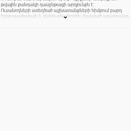
թվային քանդակի դասընթացի արդյունքն է:
Ուսանողների ստեղծած աշխատանքների հիմքում բարդ
երկրաչափական և մանրամասնորեն մշակված աբստրակտ
ֆորմեր են: Տեխնոլոգիաների և արվեստի այս յուրահատուկ
համադրությունը կշոյի ձեր աչքը:
Միջոցառումը անվճար և բաց հանրության համար:
The Implicit Aesthetics exhibition will showcase the results of
TUMO's digital sculpting workshop led by architect Arek
Keshishian. The works explore complex geometry
and highly detailed forms, abstract forms that avoid turning art
into propaganda. A serious dose of eye candy.
The event is free and open to public.