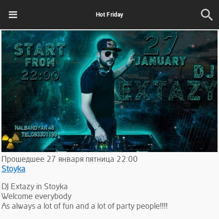
Hot Friday
Прошедшее
27
января
пятница
22:00
Stoyka
DJ Extazy in Stoyka
Welcome everybody
As always a lot of fun and a lot of party people!!!!