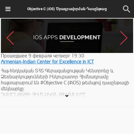
Objective C (iOS) Ծրագրավորման Դասընթաց
Прошедшее
9
февраля
четверг
19:30
Armenian-Indian Center for Excellence in ICT
Հայ-հնդկական ՏՀՏ Գերազանցության Կենտրոնը և
Ձեռնարկությունների Ինկուբատոր Հիմնադրամը
հայտարարում են #Objective C (#iOS) թեմայով դասընթացի
մեկնարկը:
ԴԱՍԸՆԹԱՑԻ ՀԻՄՆԱԿԱՆ ԹԵՄԱՆԵՐԸ
Դասընթացը նախատեսված է IOS միջավայրում ծրագրային
ապահովում մշակելու համար: Դասընթացը բաղկացած է
հիմնականում հետևյալ թեմաներից՝
1. Objective-C and the Foundation Classes
2. IOS development
Հիմնական շեշտը կդրվի հետևյալ կետերի վրա`