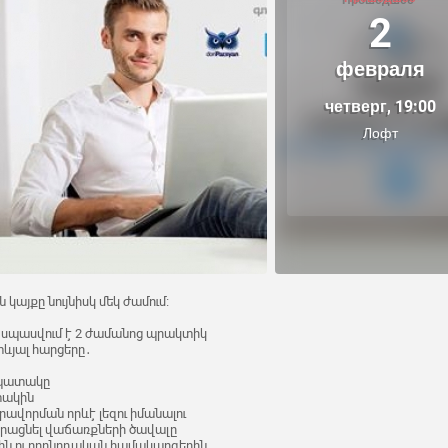
2
февраля
четверг, 19:00
Лофт
այքը նույնիսկ մեկ ժամում։
ւմ սպասվում է 2 ժամանոց պրակտիկ
տևյալ հարցերը․
նպատակը
տակին
ավորման որևէ լեզու իմանալու
րձրացնել վաճառքների ծավալը
րին ու որոնողական համակարգերին