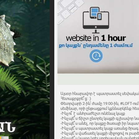
Այսօր հնարավոր է պատրաստել սեփական կ
Հետաքրքրե՞ց: ։)
Փետրվարի 2-ին՝ ժամը 19։00-ին, #LOFT-ո
սեմինար, որի ընթացքում կքննարկենք հե
-Ինչու՞ է անհրաժեշտ ունենալ կայք
-Ինչպե՞ս ճիշտ ընտրել կայքի գլխավոր 
-Ինչպե՞ս անել, որ կայքը ծառայի իր նպա
-Ինչպե՞ս պատրաստել կայք առանց ծրագր
-Ինչպե՞ս վաճառել կայքի միջոցով ու բա
-Ինչպե՞ս կայքը կցել սոցիալական ցանցե