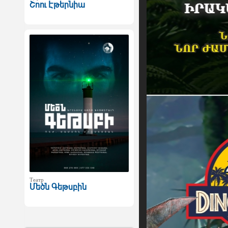
Շոու Էթերնիա
Театр
Մեծն Գեթսբին