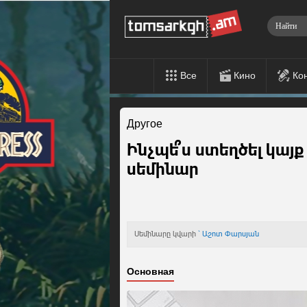
Все
Кино
Ко
Другое
Ինչպե՞ս ստեղծել կայ
սեմինար
Սեմինարը կվարի
` Աշոտ Փարսյան
Основная