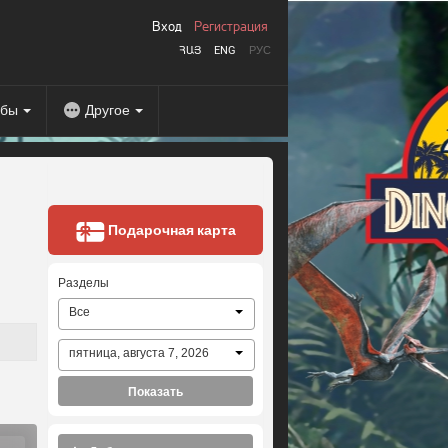
Вход
Регистрация
ՀԱՅ
ENG
РУС
абы
Другое
Подарочная карта
Разделы
Все
пятница, августа 7, 2026
Показать