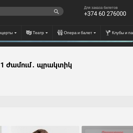
Для заказа билетов
+374 60 276000
нцерты
Театр
Опера и балет
Клубы и п
ք 1 ժամում․ պրակտիկ
Прошедшее