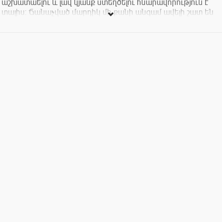
աշխատաելու և լավ կյանք ստեղծելու հնարավորություն է
տալիս: Ճանաչված մարդիկ մի քանի անգամ ավելի շատ են
գումար վաստակում, քան նույն աշխատանք կատարող այլ
անձիք: Ճանաչված մարդկանց հետ ցանկանում են
աշխատել բոլորը: Դարձեք բրենդ և ձեռք բերեք Ձեր
երազանքների աշխատանքը:
Թրեյնինգի տևողությունը 2 ժամ է: Մասնակցության
արժեքը 2000 դր.: