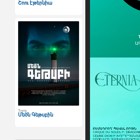
Շոու Էթերնիա
Театр
Մեծն Գեթսբին