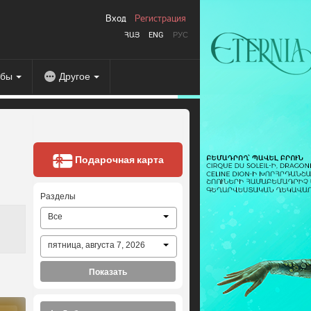
Вход
Регистрация
ՀԱՅ
ENG
РУС
абы
Другое
Подарочная карта
Разделы
Все
пятница, августа 7, 2026
Показать