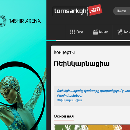
Все
Кино
Ко
Концерты
Ռեինկարնացիա
Տոմսերի առցանց վաճառքը դադարեցվում է, սակ
Բարի ժամանց :)
Ռեինկարնացիա
Основная