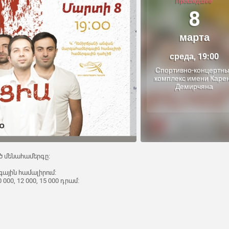
Прошедшее
8
марта
среда, 19:00
Спортивно-концертн
комплекс имени Каре
Демирчяна
 մենահամերգը։
ային համալիրում։
 000, 12 000, 15 000 դրամ: