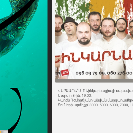
ՎԵՐՋԱՊԵ՜Ս։ Ռեինկարնացիայի սպասված
Մարտի 8-ին, 19:00,
Կարեն Դեմիրճյանի անվան մարզահամերգ
Տոմսերի արժեքը՝ 3000, 5000, 6000, 7000, 10