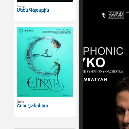
Театр
Մեծն Գեթսբին
Цирк
Շոու Էթերնիա