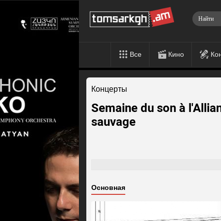
Все
Кино
Ко
Концерты
Semaine du son à l'Allian
sauvage
Основная