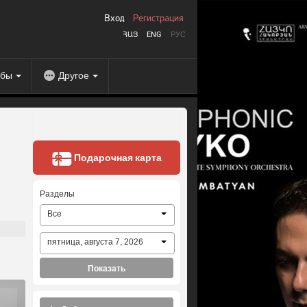
Вход
Регистрация
ՀԱՅ
ENG
РУС
абы
Другое
Подарочная карта
Разделы
Все
пятница, августа 7, 2026
Показать