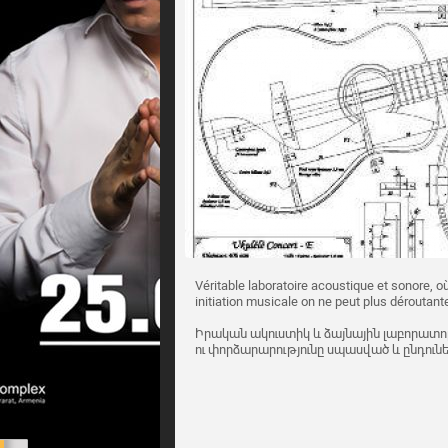
Véritable laboratoire acoustique et sonore, où
initiation musicale on ne peut plus déroutante
Իրական ակուստիկ և ձայնային լաբորատո
ու փորձարարությունը սպասված և ընդունել