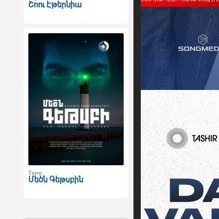
Շոու Էթերնիա
Театр
Մեծն Գեթսբին