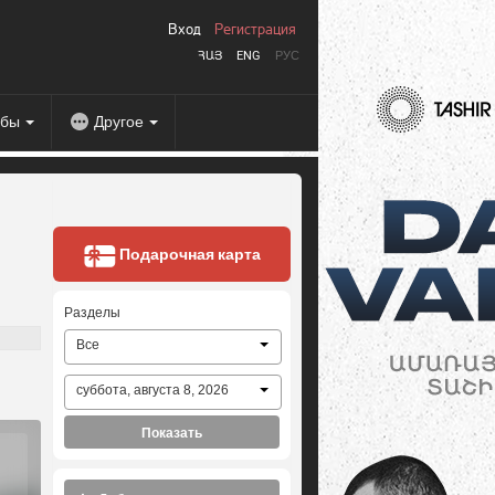
Вход
Регистрация
ՀԱՅ
ENG
РУС
абы
Другое
Подарочная карта
Разделы
Все
суббота, августа 8, 2026
Показать