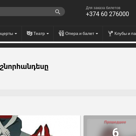
Для заказа билетов
+374 60 276000
нцерты
Театр
Опера и балет
Клубы и п
 շնորհանդեսը
Прошедшее
6