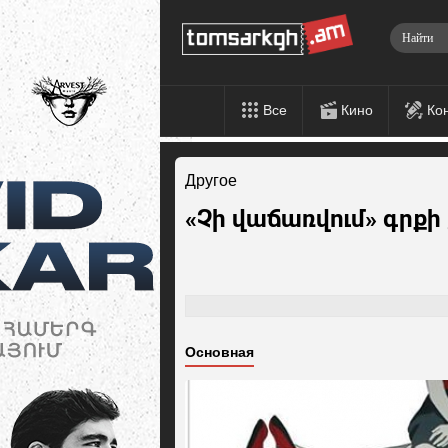
Все
Кино
Ко
Другое
«Չի վաճառվում» գրքի
Основная