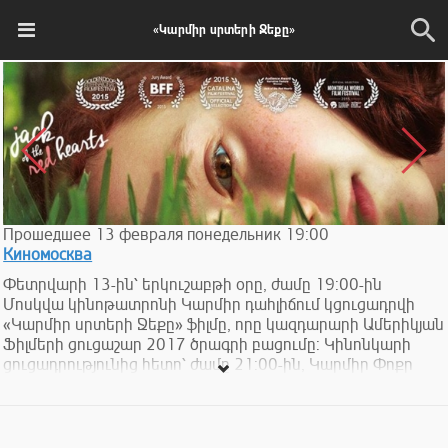
«Կարմիր սրտերի Ջեքը»
Прошедшее
13
февраля
понедельник
19:00
Киномосква
Փետրվարի 13-ին՝ երկուշաբթի օրը, ժամը 19:00-ին
Մոսկվա կինոթատրոնի Կարմիր դահլիճում կցուցադրվի
«Կարմիր սրտերի Ջեքը» ֆիլմը, որը կազդարարի Ամերիկյան
Ֆիլմերի ցուցաշար 2017 ծրագրի բացումը: Կինոնկարի
ցուցադրությունից հետո՝ ժամը 21:00-ին, Կարմիր Փոքր
դահլիճում կանցկացվի հարց ու պատասխան ֆիլմի
ռեժիսորի՝ Ջանեթ Գրիլոյի հետ:
Ջեքը համառ դեռահաս է, ով փախել է տնից և թաքնվում է