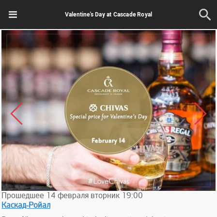
Valentine's Day at Cascade Royal
Прошедшее
14
февраля
вторник
19:00
Каскад-Ройал