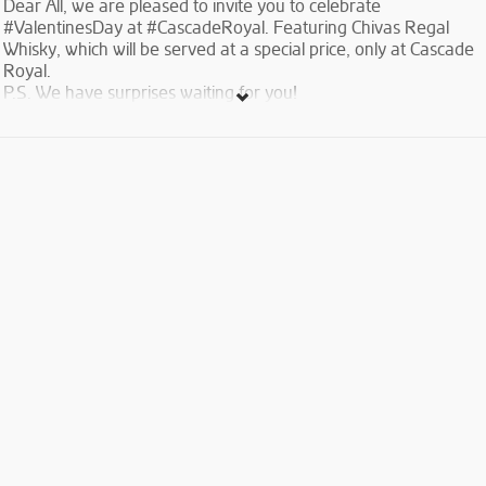
Dear All, we are pleased to invite you to celebrate
#ValentinesDay at #CascadeRoyal. Featuring Chivas Regal
Whisky, which will be served at a special price, only at Cascade
Royal.
P.S. We have surprises waiting for you!
Սիրով հրավիրում ենք բոլորին տոնելու Սուրբ Վալենտինի
օրը Կասկադ Ռոյալում Շիվազի հետ։
Միայն մեզ մոտ` այդ օրը, Շիվազը կմատուցվի հատուկ գնով։
Հ.Գ Սպասվում են անակնկալներ։