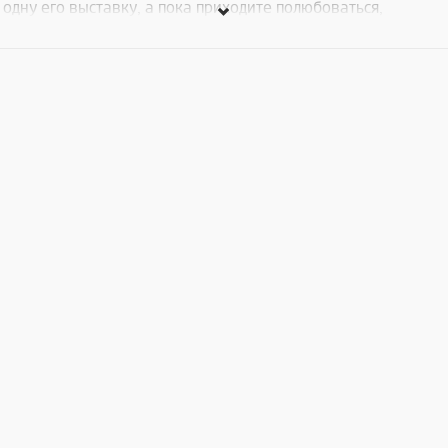
одну его выставку, а пока приходите полюбоваться,
полюбить и преобразиться - в Арт-аквариум, к Тиграну
Асатряну.