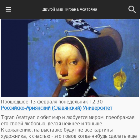
Другой мир Тиграна Асатряна
Прошедшее
13
февраля
понедельник
12:30
Российско-Армянский (Славянский) Университет
Tigran Asatryan любит мир и любуется миром, преображая
его своей любовью, делая нежнее и тоньше.
К сожалению, на выставке будут не все картины
художника, к счастью - это повод когда-нибудь сделать еще