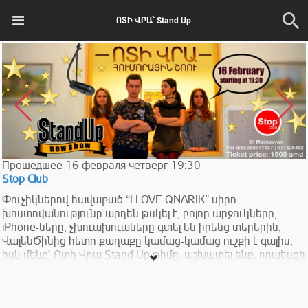
ՈՏԻ ՎՐԱ՝ Stand Up
Прошедшее
16
февраля
четверг
19:30
Stop Club
Փուչիկներով հավաքած “I LOVE QNARIK” սիրո
խոստովանությունը արդեն թսկել է, բոլոր արջուկները,
iPhone-ները, չխուախուաները գտել են իրենց տերերին,
ՎալենԾինից հետո քաղաքը կամաց-կամաց ուշքի է գալիս,
իսկ մենք՝ Ոտի Վրա Stand Up թիմը, աշխատել ենք, որպեսզի
Փետրվարի 16-ին, ժամը 19:30, ներկայանանք հումորային
շոույով։ Բոլորիդ՝ թե զույգերին, թե կենտերին հրավիրում
ենք Stop Club իրականություն վերադառնալու: Լինելու է