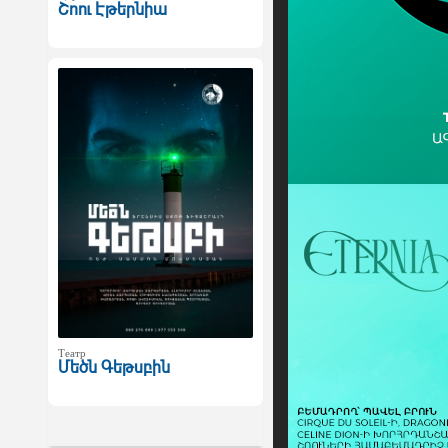
Շոու Էթերնիա
Театр
Մեծն Գեթսբին