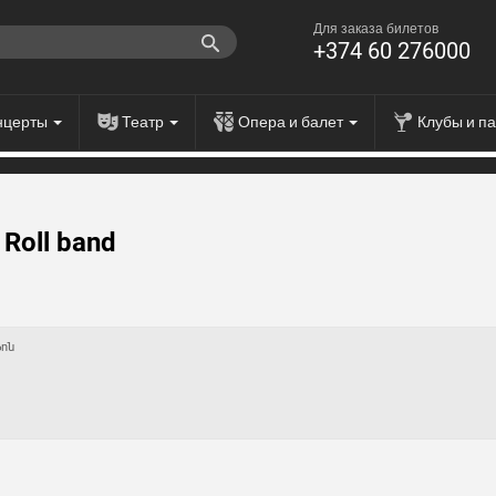
Для заказа билетов
+374 60 276000
нцерты
Театр
Опера и балет
Клубы и п
 Roll band
ֆոն