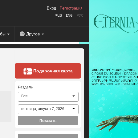
Вход
Регистрация
ՀԱՅ
ENG
РУС
абы
Другое
Подарочная карта
Разделы
Все
пятница, августа 7, 2026
Показать