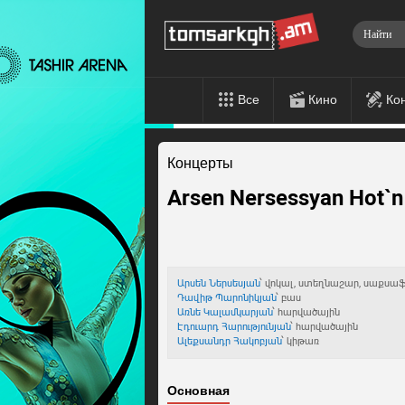
Все
Кино
Ко
Концерты
Arsen Nersessyan Hot`n
Արսեն Ներսեսյան
՝ վոկալ, ստեղնաշար, սաքսա
Դավիթ Պարոնիկյան
՝ բաս
Առնե Կալամկարյան
՝ հարվածային
Էդուարդ Հարությունյան
՝ հարվածային
Ալեքսանդր Հակոբյան
՝ կիթառ
Основная