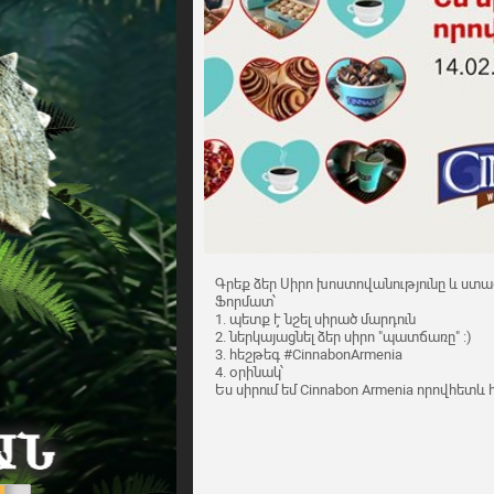
Գրեք ձեր Սիրո խոստովանությունը և ստա
Ֆորմատ՝
1. պետք է նշել սիրած մարդուն
2. ներկայացնել ձեր սիրո "պատճառը" :)
3. հեշթեգ #CinnabonArmenia
4. օրինակ՝
Ես սիրում եմ Cinnabon Armenia որովհետև 