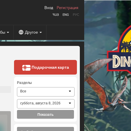
Вход
Регистрация
ՀԱՅ
ENG
РУС
абы
Другое
Подарочная карта
Разделы
Все
суббота, августа 8, 2026
Показать