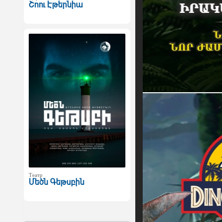
Շոու Էթերնիա
Театр
Մեծն Գեթսբին