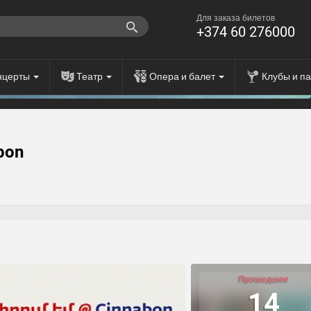
Для заказа билетов
+374 60 276000
нцерты
Театр
Опера и балет
Клубы и п
abon
Прошедшее
14