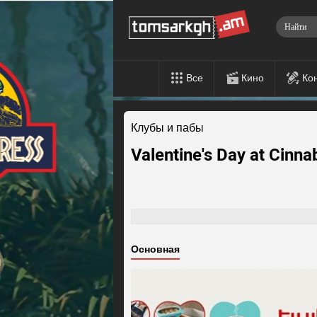
Все
Кино
Ко
Клубы и пабы
Valentine's Day at Cinn
Основная