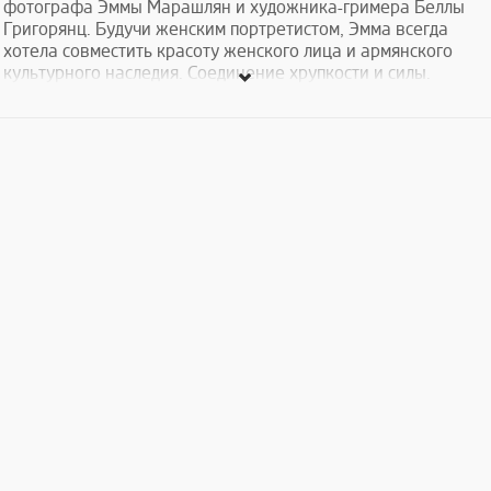
фотографа Эммы Марашлян и художника-гримера Беллы
Григорянц. Будучи женским портретистом, Эмма всегда
хотела совместить красоту женского лица и армянского
культурного наследия. Соединение хрупкости и силы.
Искусство человека и человеческого тела. Благодаря
таланту Беллы Григорянц стал возможным перенос картин
армянских классиков на лица юных моделей.
В проекте были задействованы 5 армянских девушек, не
являющихся профессиональными моделями, чтобы получить
наиболее естественные эмоции.
Цель проекта - показать современную красоту Армению
через лица. Лица молодежи, при этом подчеркнуть связь
поколений.
Впервые выставка прошла в Музее современного
искусства в мае 2016 года.