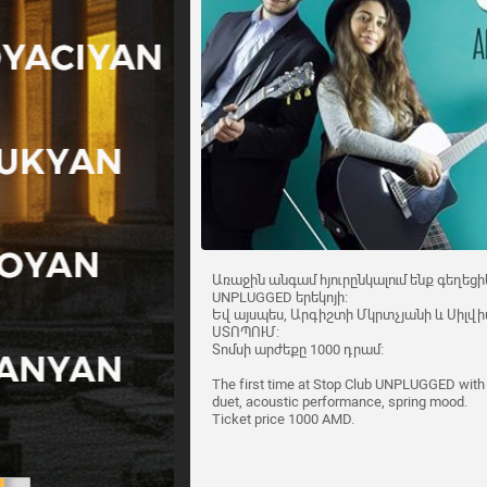
Առաջին անգամ հյուրընկալում ենք գեղեցի
UNPLUGGED երեկոյի:
Եվ այսպես, Արգիշտի Մկրտչյանի և Սիլվ
ՍՏՈՊՈՒՄ:
Տոմսի արժեքը 1000 դրամ:
The first time at Stop Club UNPLUGGED with 
duet, acoustic performance, spring mood.
Ticket price 1000 AMD.