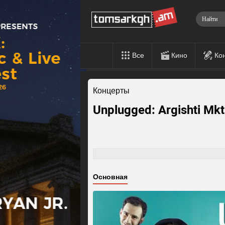
Все
Кино
Ко
Концерты
Unplugged: Argishti Mkt
Основная