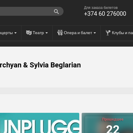
Для заказа билетов
+374 60 276000
нцерты
Театр
Опера и балет
Клубы и п
rchyan & Sylvia Beglarian
Прошедшее
22