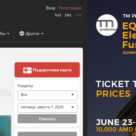
Вход
Регистрация
ՀԱՅ
ENG
РУС
абы
Другое
Подарочная карта
Разделы
Все
пятница, августа 7, 2026
Показать