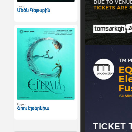
Театр
Մեծն Գեթսբին
Цирк
Շոու Էթերնիա