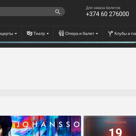
Для заказа билетов
+374 60 276000
нцерты
Театр
Опера и балет
Клубы и п
Прошедшее
19