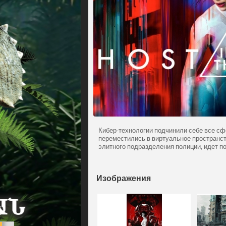
Кибер-технологии подчинили себе все сф
переместились в виртуальное пространств
элитного подразделения полиции, идет п
Изображения