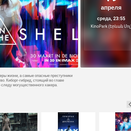
апреля
среда, 23:55
KinoPark (Երևան Մոլ
еры жизни, а самые опасные преступники
о. Киборг-гибрид, стоящий во главе
о следу могущественного хакера.