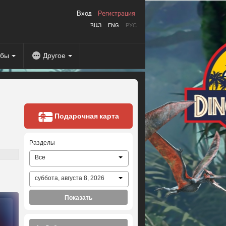
Вход
Регистрация
ՀԱՅ
ENG
РУС
абы
Другое
Подарочная карта
Разделы
Все
суббота, августа 8, 2026
Показать