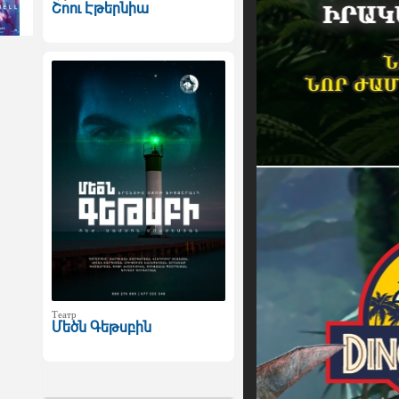
Շոու Էթերնիա
Театр
Մեծն Գեթսբին