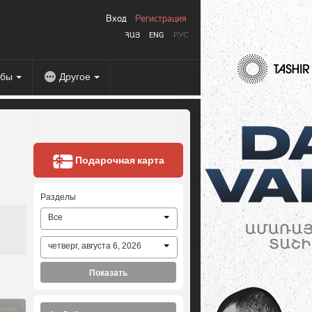
Вход
Регистрация
ՀԱՅ
ENG
РУС
абы
Другое
Подарочная карта
Разделы
Все
четверг, августа 6, 2026
Показать