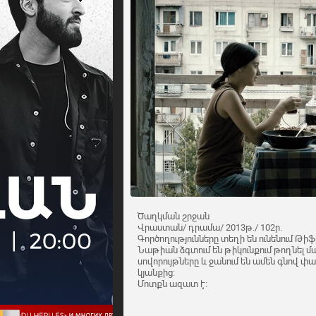
Ծաղկման շրջան
Վրաստան/ դրամա/ 2013թ./ 102ր.
Գործողությունները տեղի են ունենում Թիֆ
Նաթիան ձգտում են թիկունքում թողնել մ
սովորույթները և ջանում են ամեն գնով 
կյանքից:
Մոտքն ազատ է: