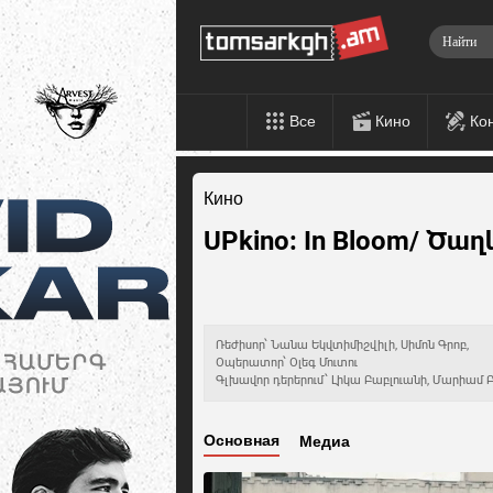
Все
Кино
Ко
Кино
UPkino: In Bloom/ Ծա
Ռեժիսոր՝ Նանա Եկվտիմիշվիլի, Սիմոն Գրոբ,
Օպերատոր՝ Օլեգ Մուտու
Գլխավոր դերերում՝ Լիկա Բաբլուանի, Մարիամ 
Основная
Медиа