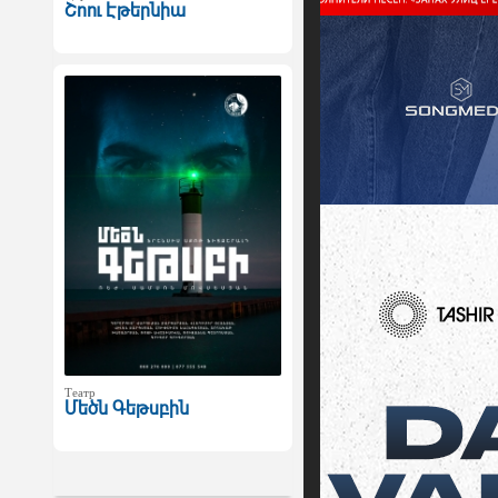
Շոու Էթերնիա
Театр
Մեծն Գեթսբին