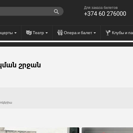
Для заказа билетов
+374 60 276000
нцерты
Театр
Опера и балет
Клубы и п
ղկման շրջան
Բոկերիա