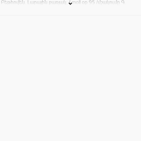
Բեթհովեն. Լարային քառյակ, f moll op 95 /մշակումը Գ.
Մալերի