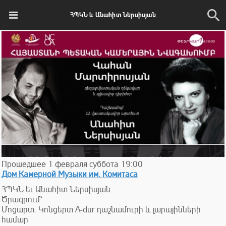
ՀՊԿՆ և Անահիտ Ներսիսյան
Прошедшее
1
февраля
суббота
19:00
Дом Камерной Музыки им. Комитаса
ՀՊԿՆ եւ Անահիտ Ներսիսյան
Ծրագրում՝
Մոցարտ. Կոնցերտ A-dur դաշնամուրի և լարայինների
համար