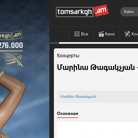
Все
Кино
Ко
Концерты
Մարինա Թագակչյան -
Մարինա Թագակչյան
Основная