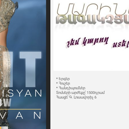
* Երգեր
* Հուշեր
* Հանդիպումներ
Տոմսերի արժեքը՝ 1500դրամ
Հասցե՝ Գ. Լուսավորիչ 6