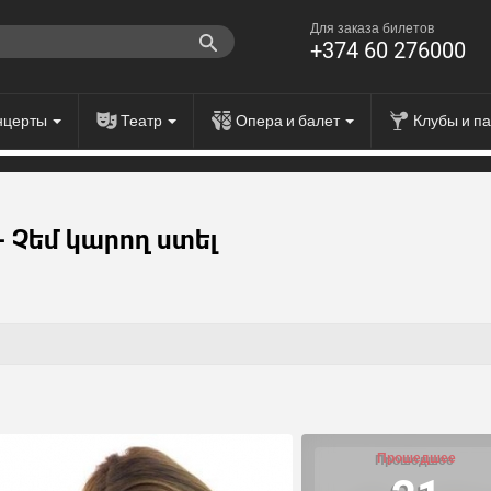
Для заказа билетов
+374 60 276000
нцерты
Театр
Опера и балет
Клубы и п
 Չեմ կարող ստել
Прошедшее