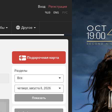
Вход
Регистрация
ՀԱՅ
ENG
РУС
абы
Другое
Подарочная карта
Разделы
Все
четверг, августа 6, 2026
Показать