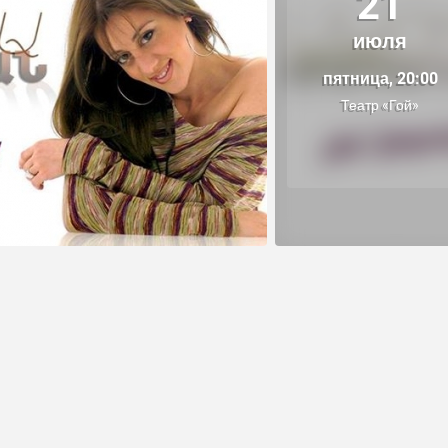
21
июля
пятница, 20:00
Театр «Гой»