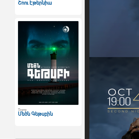
Շոու Էթերնիա
Театр
Մեծն Գեթսբին