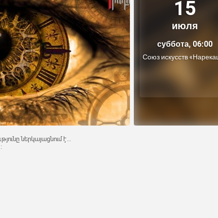
15
июля
суббота, 06:00
Союз искусств «Нарека
ւնը ներկայացնում է...
: