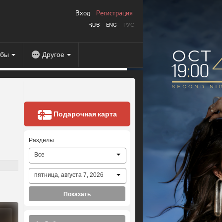
Вход
Регистрация
ՀԱՅ
ENG
РУС
абы
Другое
Подарочная карта
Разделы
Все
пятница, августа 7, 2026
Показать