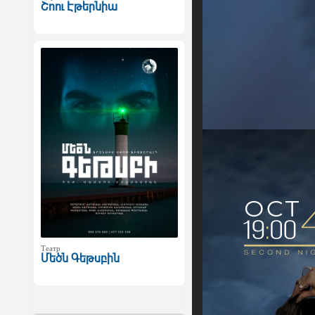
Շոու Էթերնիա
Театр
Մեծն Գեթսբին