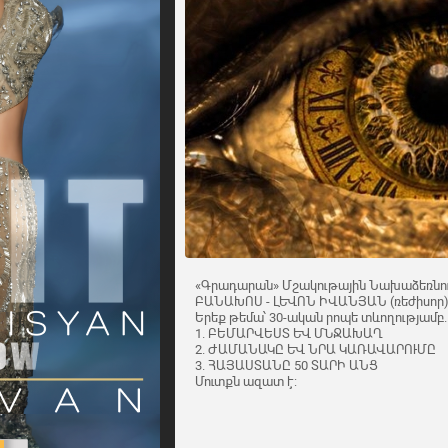
«Գրադարան» Մշակութային Նախաձեռնությո
ԲԱՆԱԽՈՍ - ԼԵՎՈՆ ԻՎԱՆՅԱՆ (ռեժիսոր)
Երեք թեմա՝ 30-ական րոպե տևողությամբ.
1. ԲԵՄԱՐՎԵՍՏ ԵՎ ՄՆՋԱԽԱՂ
2. ԺԱՄԱՆԱԿԸ ԵՎ ՆՐԱ ԿԱՌԱՎԱՐՈՒՄԸ
3. ՀԱՅԱՍՏԱՆԸ 50 ՏԱՐԻ ԱՆՑ
Մուտքն ազատ է: