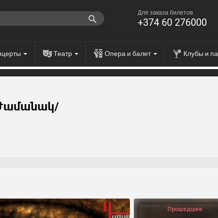
Для заказа билетов
+374 60 276000
нцерты
Театр
Опера и балет
Клубы и п
/Ժամանակ/
Прошедшее