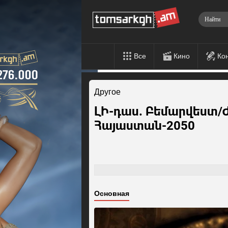
Все
Кино
Ко
Другое
ԼԻ-դաս. Բեմարվեստ
Հայաստան-2050
Основная