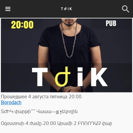
T Ժ i K
Прошедшее
4
августа
пятница
20:00
Borodach
ՏԺԻԿ փարթի````` Վաաա~~յյյ չեկողին
Օգօստոսի-4 ժամը-20:00 Արամի 2 ԲՈՌՈԴԱՉ փաբ