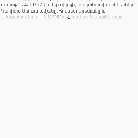
ուրբաթ՝ 24/11/17 ին մեր սիրելի, տաղանդավոր ընկերներ՝
Կարինա Առուստամյանը, Հովսեփ Երեմյանը և
Նվագախումբը (THE BAND)ը, Արեվիկի ձմեռային տաք
սրահում կհյուրընկալվեն իրենց գեղեցիկ երաժշտական
միքսերով…
Սկիզբը միյայն այս անգամ 22:00
Հասցե Բաբայան 3
Մուտքն Անվճար է