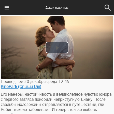
Дыши ради нас
Play
Video
Прошедшее
20
декабря
среда
12:45
KinoPark (Երևան Մոլ)
Его манеры, настойчивость и великолепное чувство юмора
с первого взгляда покорили неприступную Диану. После
свадьбы молодожены отправляются в путешествие, где
Робин тяжело заболевает. И теперь только любовь