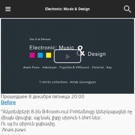
Electronic: Music & Design
Play
Video
Прошедшее
8
декабря
пятница
20:00
Before
Դեկտեմբերի 8-ին B4room-ում Բոհեմնոցը կներկայացնի ոչ
միայն մյուզիք, այլ նաև լիքը սիրուն t-shirt-ներ։
Ու այ էս սիրուն լայնափը․
․Anais paws