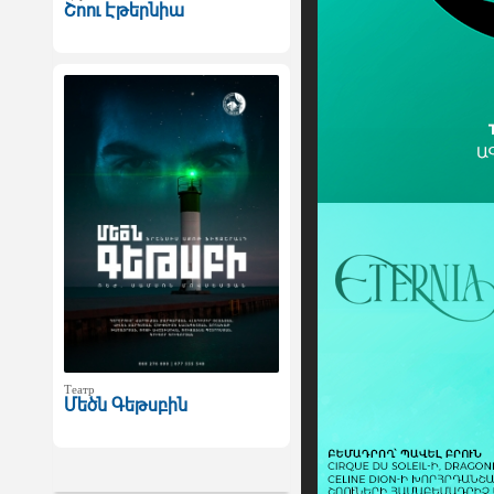
Շոու Էթերնիա
Театр
Մեծն Գեթսբին