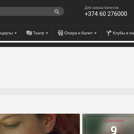
Для заказа билетов
+374 60 276000
нцерты
Театр
Опера и балет
Клубы и п
Прошедшее
9