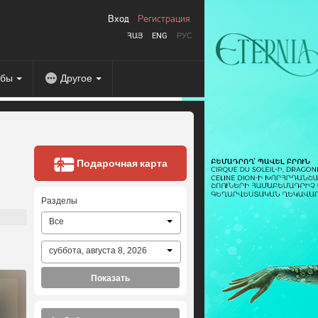
Вход
Регистрация
ՀԱՅ
ENG
РУС
абы
Другое
Подарочная карта
Разделы
Все
суббота, августа 8, 2026
Показать