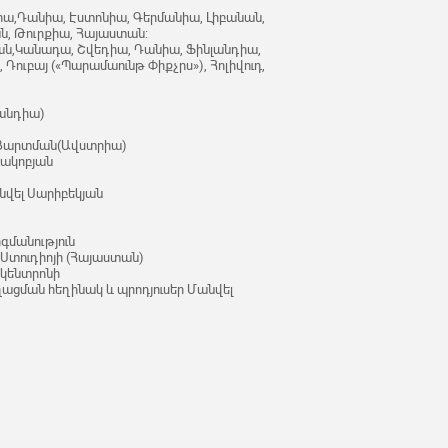
ա,Դանիա, Էստոնիա, Գերմանիա, Լիբանան,
ն, Թուրքիա, Հայաստան:
ան,Կանադա, Շվեդիա, Դանիա, Ֆինլանդիա,
Դուբայ («Պարամաունթ Փիքչրս»), Հոլիվուդ,
լանդիա)
գ Ցարտման(Ավստրիա)
Հակոբյան
նվել Սարիբեկյան
րգմանություն
 Ստուդիոյի (Հայաստան)
ոկենտրոնի
ղացման հեղինակ և պրոդյուսեր Մանվել