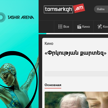
Все
Кино
Ко
Кино
«Փրկության քարտեզ»
Основная