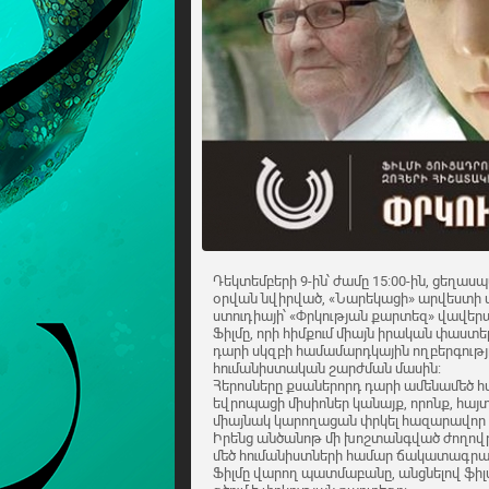
Դեկտեմբերի 9-ին՝ ժամը 15:00-ին, ցեղա
օրվան նվիրված, «Նարեկացի» արվեստի մի
ստուդիայի՝ «Փրկության քարտեզ» վավե
Ֆիլմը, որի հիմքում միայն իրական փաստեր
դարի սկզբի համամարդկային ողբերգութ
հումանիստական շարժման մասին:
Հերոսները քսաներորդ դարի ամենամեծ հ
եվրոպացի միսիոներ կանայք, որոնք, հայտ
միայնակ կարողացան փրկել հազարավոր հ
Իրենց անծանոթ մի խոշտանգված ժողով
մեծ հումանիստների համար ճակատագրակ
Ֆիլմը վարող պատմաբանը, անցնելով ֆիլ