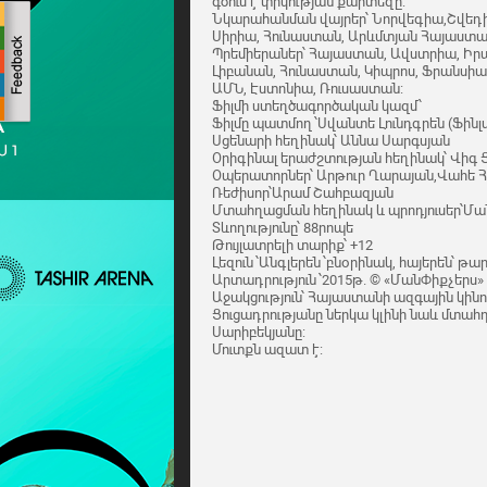
գծում է փրկության քարտեզը:
Նկարահանման վայրեր՝ Նորվեգիա,Շվեդի
Սիրիա, Հունաստան, Արևմտյան Հայաստա
Պրեմիերաներ՝ Հայաստան, Ավստրիա, Իր
Լիբանան, Հունաստան, Կիպրոս, Ֆրանսիա, 
ԱՄՆ, Էստոնիա, Ռուսաստան:
Ֆիլմի ստեղծագործական կազմ՝
Ֆիլմը պատմող ՝Սվանտե Լունդգրեն (Ֆին
Սցենարի հեղինակ՝ Աննա Սարգսյան
Օրիգինալ երաժշտության հեղինակ՝ Վի
Օպերատորներ՝ Արթուր Ղարայան,Վահե 
Ռեժիսոր՝Արամ Շահբազյան
Մտահղացման հեղինակ և պրոդյուսեր՝Մա
Տևողությունը՝ 88րոպե
Թույլատրելի տարիք՝ +12
Լեզուն ՝Անգլերեն ՝բնօրինակ, հայերեն՝ թա
Արտադրություն ՝2015թ. © «ՄանՓիքչերս»
Աջակցություն՝ Հայաստանի ազգային կին
Ցուցադրությանը ներկա կլինի նաև մտահ
Սարիբեկյանը:
Մուտքն ազատ է: