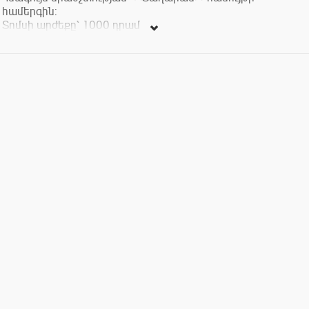
համերգին:
Տոմսի արժեքը՝ 1000 դրամ
Ծրագրում` Հենդել, Բախ, Կոմիտաս, Բերբերյան
Մենակատարներ` Գալինա Ցոլակյան/սոպրանո/
Սոնա Սարգսյան/սոպրանո/
Արմինե Խաչատրյան/սոպրանո/
Մարիաննա Հովհաննիսյան/սոպրանո/
Արմենուհի Բազինյան/սոպրանո/ Հովհաննես
Կարապետյան/ բաս/
Քրիստինե Չթչյան/ջութակ/
Մարիաննա Գևորգյան/քանոն/
Քրիստինե Մնացականյան/սանթուր/
Լուսինե Դավոյան/ուդ/