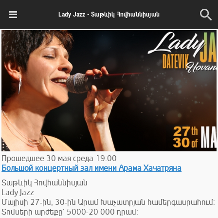
Lady Jazz - Տաթևիկ Հովհաննիսյան
Прошедшее
30
мая
среда
19:00
Большой концертный зал имени Арама Хачатряна
Տաթևիկ Հովհաննիսյան
Lady Jazz
Մայիսի 27-ին, 30-ին Արամ Խաչատրյան համերգասրահում:
Տոմսերի արժեքը՝ 5000-20 000 դրամ: