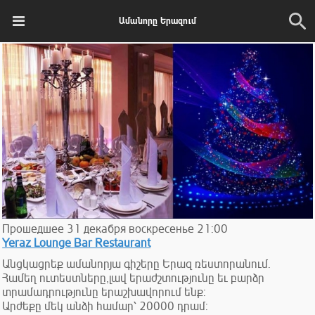
Ամանորը Երազում
Прошедшее
31
декабря
воскресенье
21:00
Yeraz Lounge Bar Restaurant
Անցկացրեք ամանորյա գիշերը Երազ ռեստորանում.
Համեղ ուտեստները,լավ երաժշտությունը եւ բարձր
տրամադրությունը երաշխավորում ենք:
Արժեքը մեկ անձի համար՝ 20000 դրամ: