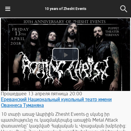
10 years of Zhesht Events
Play
Video
Прошедшее
13
апреля
пятница
20:00
Ереванский Национальный кукольный театр имени
Ованнеса Туманяна
10 տարի առաջ Ապրիլին Zhesht Events-ը սկսեց իր
պատմությունը ու կազմակերպեց առաջին Metal Attack
փառատոնը՝ կազմված Հայկական և Վրացական խմբերից։