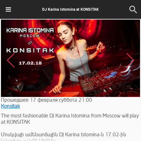
DJ Karina Istomina at KONSITAK
Прошедшее
17
февраля
суббота
21:00
Konsitak
The most fashionable DJ Karina Istomina from Moscow will play
at KONSITAK
Մոսկվայի ամենաոճային DJ Karina Istomina-ն 17.02-ին