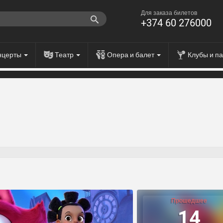
Для заказа билетов
+374 60 276000
нцерты
Театр
Опера и балет
Клубы и п
Прошедшее
14