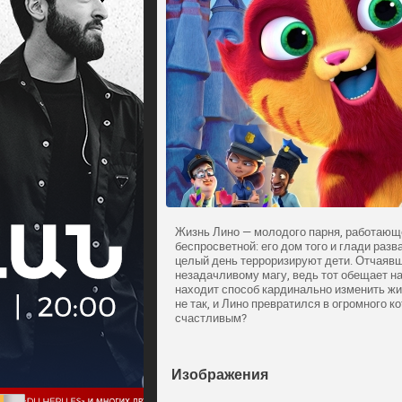
Жизнь Лино — молодого парня, работающе
беспросветной: его дом того и глади разв
целый день терроризируют дети. Отчаявш
незадачливому магу, ведь тот обещает на
находит способ кардинально изменить жиз
не так, и Лино превратился в огромного ко
счастливым?
Изображения