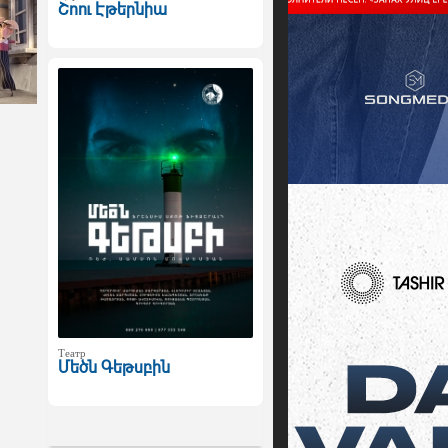
Շոու Էթերնիա
Театр
Մեծն Գեթսբին