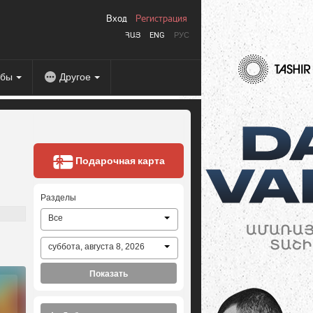
Вход
Регистрация
ՀԱՅ
ENG
РУС
абы
Другое
Подарочная карта
Разделы
Все
суббота, августа 8, 2026
Показать