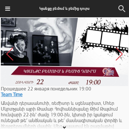
Կյանքը բեմում և բեմից դուրս
Прошедшее
22
января
понедельник
19:00
Team Time
Անվանի դերասանուհի, ռեժիսոր և սցենարիստ, Մհեր
Մկրտչյանի այրի Թամար Հովհաննիսյանը Թիմ Թայմում
հունվարի 22-ին՝ ժամը 19։00-ին, կխոսի իր կյանքում
ունեցած թե՛ անձնական և թե՛ մասնագիտական փորձի և
ձեռքբերումների մասին: Մեզ սպասում են բազմաթիվ