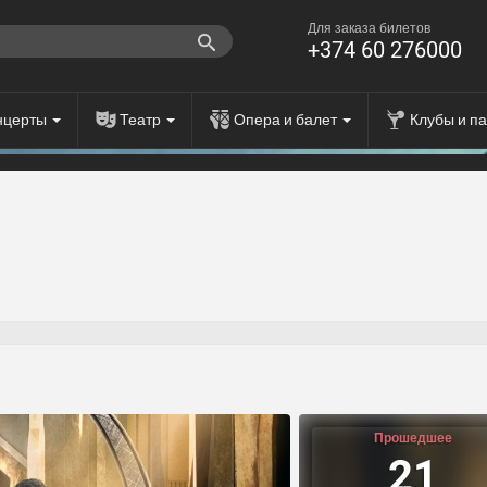
Для заказа билетов
+374 60 276000
нцерты
Театр
Опера и балет
Клубы и п
Прошедшее
21