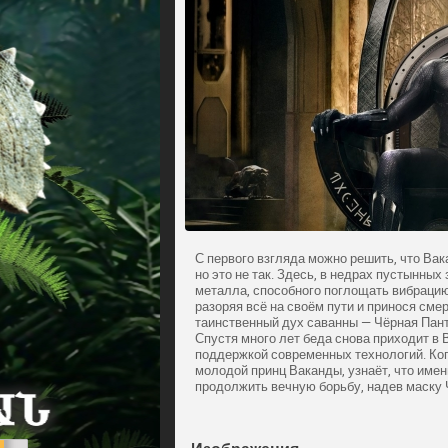
С первого взгляда можно решить, что Ва
но это не так. Здесь, в недрах пустынны
металла, способного поглощать вибрацию
разоряя всё на своём пути и принося сме
таинственный дух саванны — Чёрная Пант
Спустя много лет беда снова приходит в В
поддержкой современных технологий. Ког
молодой принц Ваканды, узнаёт, что имен
продолжить вечную борьбу, надев маску 