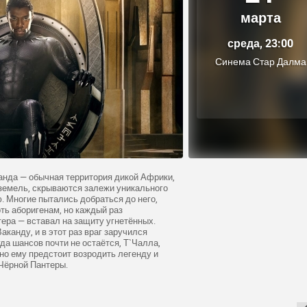
марта
среда, 23:00
Синема Стар Далма
канда — обычная территория дикой Африки,
х земель, скрываются залежи уникального
. Многие пытались добраться до него,
рть аборигенам, но каждый раз
ера — вставал на защиту угнетённых.
аканду, и в этот раз враг заручился
да шансов почти не остаётся, Т`Чалла,
но ему предстоит возродить легенду и
Чёрной Пантеры.