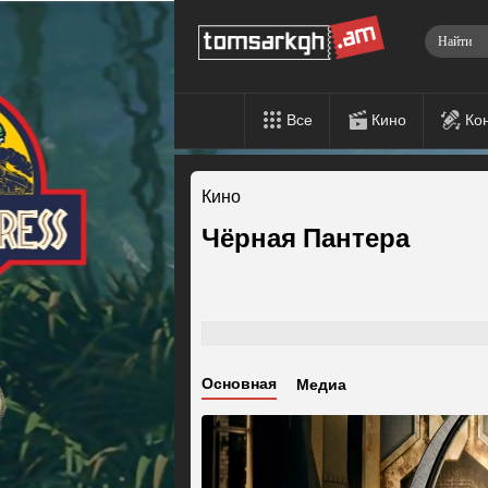
Все
Кино
Ко
Кино
Чёрная Пантера
Основная
Медиа