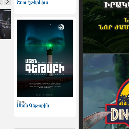
Շոու Էթերնիա
Театр
Մեծն Գեթսբին