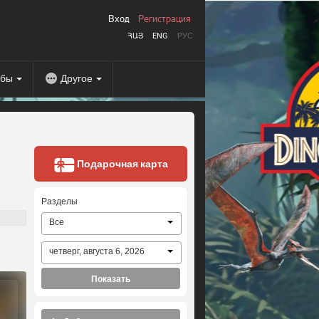
Вход
Регистрация
ՀԱՅ
ENG
РУС
абы
Другое
Подарочная карта
Разделы
Все
четверг, августа 6, 2026
Показать