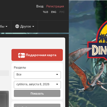
Вход
Регистрация
ՀԱՅ
ENG
РУС
абы
Другое
Подарочная карта
Разделы
Все
суббота, августа 8, 2026
Показать