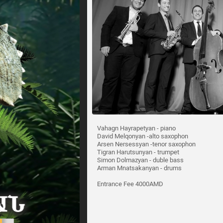
Vahagn Hayrapetyan - piano
David Melqonyan -alto saxophon
Arsen Nersessyan -tenor saxophon
Tigran Harutsunyan - trumpet
Simon Dolmazyan - duble bass
Arman Mnatsakanyan - drums
Entrance Fee 4000AMD