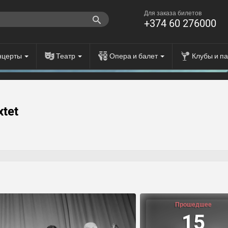
Для заказа билетов
+374 60 276000
нцерты
Театр
Опера и балет
Клубы и п
xtet
Прошедшее
15