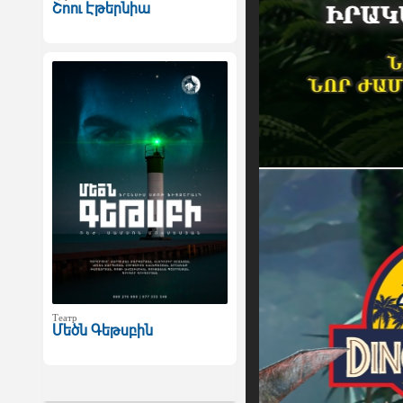
Շոու Էթերնիա
Театр
Մեծն Գեթսբին