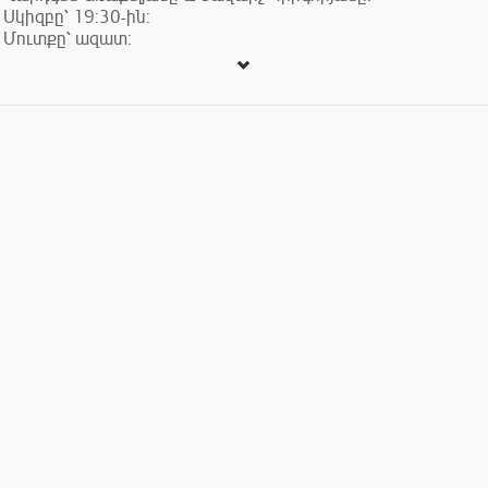
Սկիզբը՝ 19:30-ին:
Մուտքը՝ ազատ։