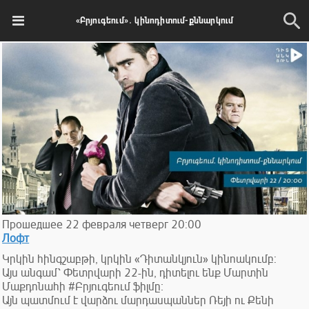
«Բրյուգեում»․ կինոդիտում-քննարկում
Прошедшее
22
февраля
четверг
20:00
Лофт
Կրկին հինգշաբթի, կրկին «Դիտանկյուն» կինոակումբ:
Այս անգամ՝ Փետրվարի 22-ին, դիտելու ենք Մարտին
Մաքդոնահի #Բրյուգեում ֆիլմը։
Այն պատմում է վարձու մարդասպաններ Ռեյի ու Քենի