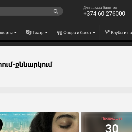
Для заказа билетов
+374 60 276000
нцерты
Театр
Опера и балет
Клубы и п
ում-քննարկում
Прошедшее
30