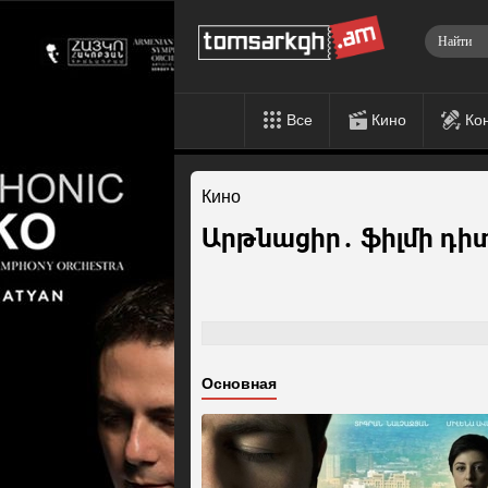
Все
Кино
Ко
Кино
Արթնացիր․ ֆիլմի դիտ
Основная