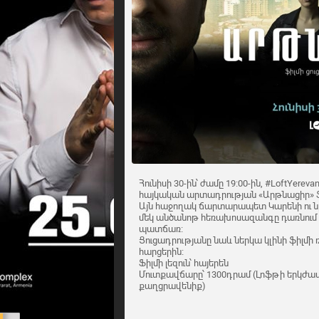
Հունիսի 30-ին՝ ժամը 19։00-ին, #LoftYere
հայկական արտադրության «Արթնացիր» ֆ
Այն հաջողակ ճարտարապետ Կարենի ու նրա 
մեկ անծանոթ հեռախոսազանգը դառնում
պատճառ։
Ցուցադրությանը նաև ներկա կլինի ֆիլմի
հարցերին։
Ֆիլմի լեզուն՝ հայերեն
Մուտքավճարը՝ 1300դրամ (Լոֆթի երկժամյ
քաղցրավենիք)