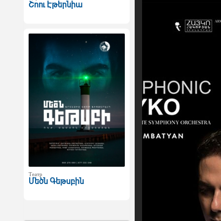
Շոու Էթերնիա
Театр
Մեծն Գեթսբին