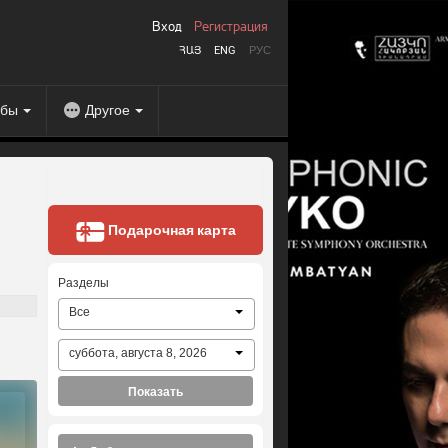
Вход
Регистрация
ՀԱՅ
ENG
РУС
абы
Другое
Подарочная карта
Разделы
Все
суббота, августа 8, 2026
Показать